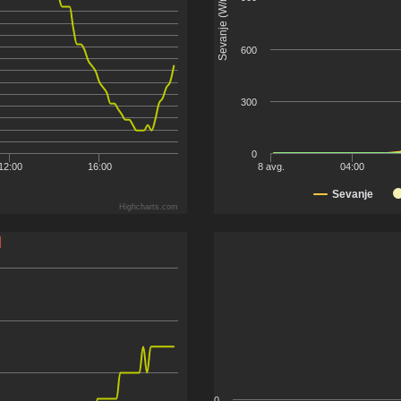
Sevanje (W/m²)
600
300
0
12:00
16:00
8 avg.
04:00
Sevanje
Highcharts.com
l
0