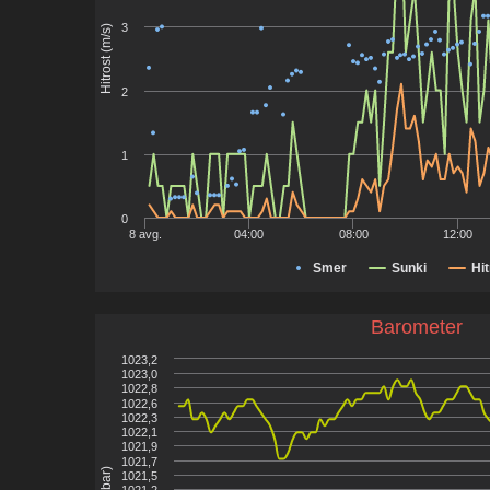
3
Hitrost (m/s)
2
1
0
8 avg.
04:00
08:00
12:00
Smer
Sunki
Hit
Barometer
1023,2
1023,0
1022,8
1022,6
1022,3
1022,1
1021,9
1021,7
1021,5
1021,2