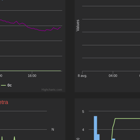
Values
00
16:00
8 avg.
04:00
0c
Highcharts.com
etra
5
N
4