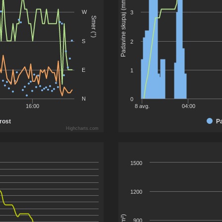
Padavine skupaj (mm)
W
3
Smer (°)
S
2
E
1
N
0
16:00
8 avg.
04:00
rost
P
Highcharts.com
1500
1200
900