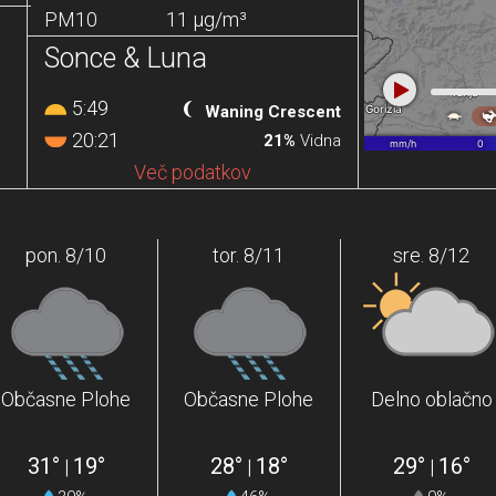
PM10
11 µg/m³
Sonce & Luna
5:49
Waning Crescent
20:21
21%
Vidna
Več podatkov
pon. 8/10
tor. 8/11
sre. 8/12
Občasne Plohe
Občasne Plohe
Delno oblačno
31°
19°
28°
18°
29°
16°
|
|
|