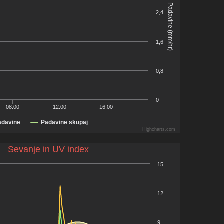
Padavine (mm/hr)
2,4
1,6
0,8
0
08:00
12:00
16:00
adavine
Padavine skupaj
Highcharts.com
Sevanje in UV index
15
12
9