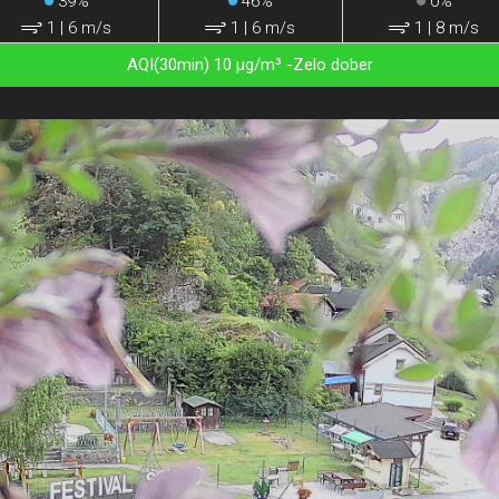
39%
46%
0%
1
|
6 m/s
1
|
6 m/s
1
|
8 m/s
AQI(30min) 10 µg/m³ -Zelo dober