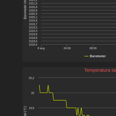
Barometer (mbar)
1021,0
1020,8
1020,6
1020,4
1020,1
1019,9
1019,7
1019,5
1019,3
1019,0
1018,8
1018,6
1018,4
8 avg.
04:00
08:00
Barometer
Temperatura ta
20,2
20
Temp tal (°C)
19,8