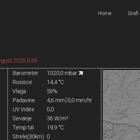
Home
Grafi
avgust 2026 0:59
Barometer
1020,0 mbar
Rosisce
14,4 °C
Vlaga
56%
Padavine
4,6 mm
0,0 mm/hr
UV Index
0,0
Sevanje
36 W/m²
Temp tal
19,9 °C
Strele(30km)
0