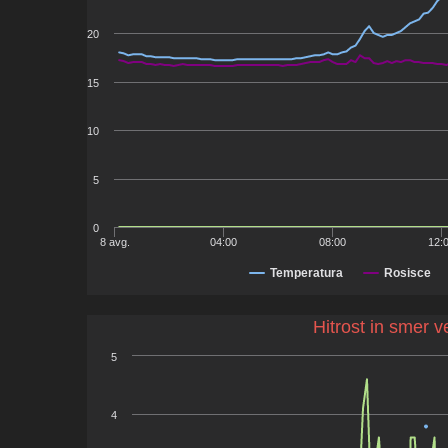
20
15
10
5
0
8 avg.
04:00
08:00
12:
Temperatura
Rosisce
Hitrost in smer v
5
4