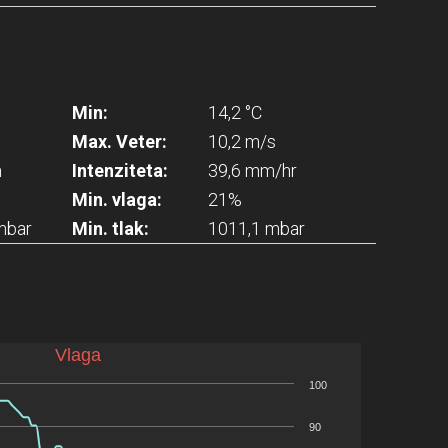
Min:
14,2 °C
Max. Veter:
10,2 m/s
m
Intenziteta:
39,6 mm/hr
Min. vlaga:
21%
mbar
Min. tlak:
1011,1 mbar
Vlaga
100
90