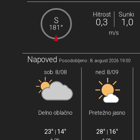
Hitrost
Sunki
S
0,3
1,0
181°
m/s
Napoved
Posodobljeno : 8. avgust 2026 19:00
sob. 8/08
ned. 8/09
Delno oblačno
Pretežno jasno
23°
14°
28°
16°
|
|