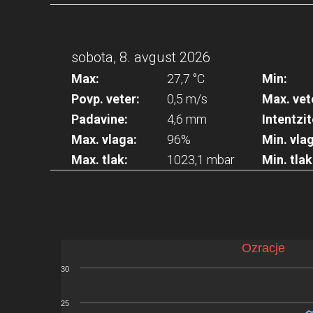
sobota, 8. avgust 2026
Max:
27,7 °C
Min:
Povp. veter:
0,5 m/s
Max. vet
Padavine:
4,6 mm
Intentzit
Max. vlaga:
96%
Min. vla
Max. tlak:
1023,1 mbar
Min. tlak
Ozracje
30
25