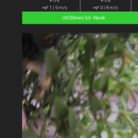
0%
0%
1
|
9 m/s
0
|
8 m/s
UV(30min) 0,0 -Nizek