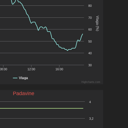
80
Vlaga (%)
70
60
50
40
30
08:00
12:00
16:00
Vlaga
Highcharts.com
Padavine
4
3,2