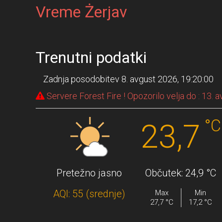
Vreme Żerjav
Trenutni podatki
Zadnja posodobitev 8. avgust 2026, 19:20:00
Servere Forest Fire ! Opozorilo velja do : 13. 
°C
23,7
Pretežno jasno
Občutek: 24,9 °C
AQI:
55
(
srednje
)
Max
Min
27,7 °C
17,2 °C