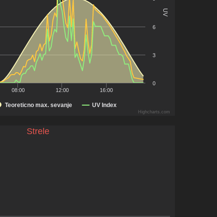
UV
6
3
0
08:00
12:00
16:00
Teoreticno max. sevanje
UV Index
Highcharts.com
Strele