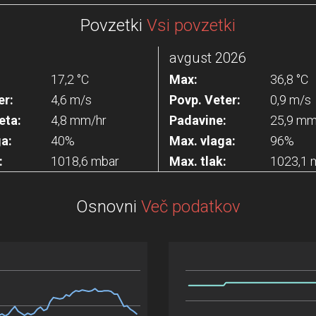
Povzetki
Vsi povzetki
avgust 2026
17,2 °C
Max:
36,8 °C
er:
4,6 m/s
Povp. Veter:
0,9 m/s
eta:
4,8 mm/hr
Padavine:
25,9 m
ga:
40%
Max. vlaga:
96%
:
1018,6 mbar
Max. tlak:
1023,1 
Osnovni
Več podatkov