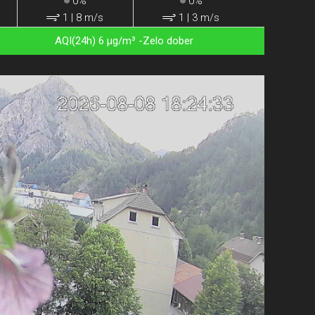
0%
0%
1
|
8 m/s
1
|
3 m/s
AQI(24h) 6 µg/m³ -Zelo dober